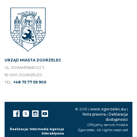
URZĄD MIASTA ZGORZELEC
UL. DOMAŃSKIEGO 7,
59-900 ZGORZELEC
TEL.
+48 75 77 59 900
© 2019 |
www.zgorzelec.eu
|
Nota prawna
|
Deklaracja
dostępności
Oficjalny serwis miasta
Realizacja: Intermedia Agencja
Zgorzelec. All rights reserved
Interaktywna