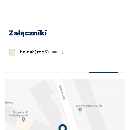
Załączniki
hejnał (.mp3)
(0.84mb)