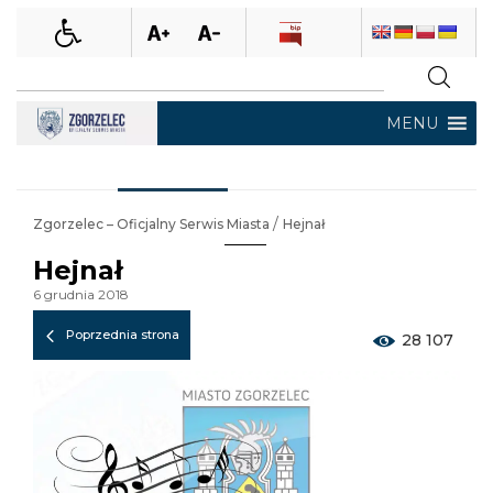
MENU
/
Zgorzelec – Oficjalny Serwis Miasta
Hejnał
Hejnał
6 grudnia 2018
Poprzednia strona
28 107