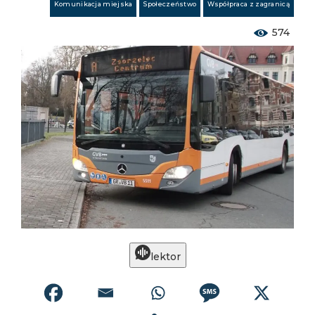
Komunikacja miejska
Społeczeństwo
Współpraca z zagranicą
574
lektor